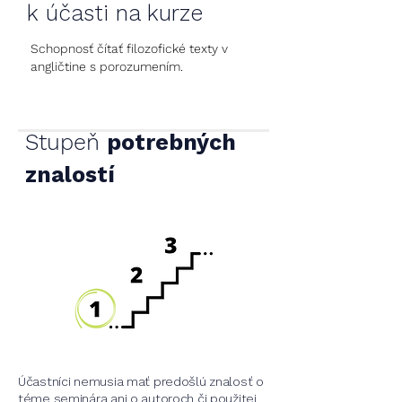
k účasti na kurze
Schopnosť čítať filozofické texty v
angličtine s porozumením.
Stupeň
potrebných
znalostí
Účastníci nemusia mať predošlú znalosť o
téme seminára ani o autoroch či použitej