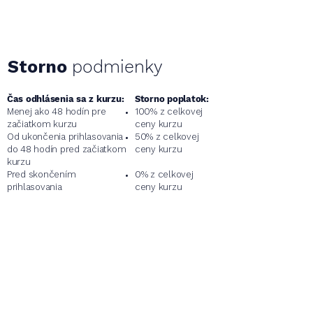
účastníkov.
podmienky
Storno
Čas odhlásenia sa z kurzu:
Storno poplatok:
Menej ako 48 hodín pre
100% z celkovej
začiatkom kurzu
ceny kurzu
Od ukončenia prihlasovania
50% z celkovej
do 48 hodín pred začiatkom
ceny kurzu
kurzu
Pred skončením
0% z celkovej
prihlasovania
ceny kurzu
Chcete dostávať
informácie o nových
kurzoch?
Prihláste sa na odber.