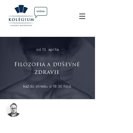
od 10. apríla
Filozofia a duševné
zdravie
každú stredu o 18:30 hod.
Jakub Betinský, MA, MPhil
140 eur
7 stretnutí, 90 min.
Prihlasovanie končí 3.