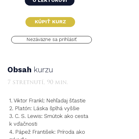
O LEKTOROVI
KÚPIŤ KURZ
Nezáväzne sa prihlásiť
Obsah
kurzu
7 stretnutí, 90 min.
1. Viktor Frankl: Nehľadaj šťastie
2. Platón: Láska šplhá vyššie
3. C. S. Lewis: Smútok ako cesta
k vďačnosti
4. Pápež František: Príroda ako