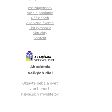
Pre záujemcov
Vízia a poslanie
Náš príbeh
Ako vzdelávame
Tím gymnázia
Aktuality
Kontakt
Akadémia
veľkých diel​
Objavte seba a svet
v príbehoch
najväčších mysliteľov.
Viac o programe
Naše výsledky