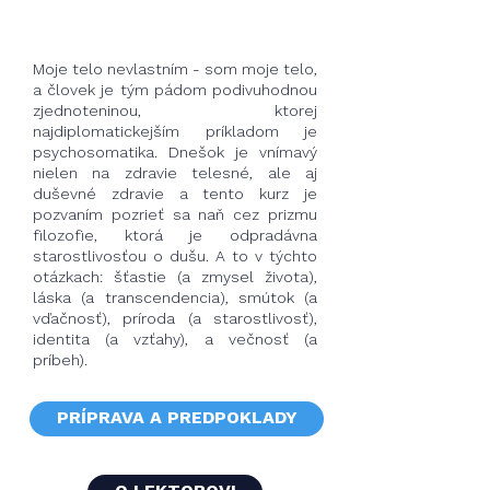
apríla 2024.
Moje telo nevlastním - som moje telo,
a človek je tým pádom podivuhodnou
zjednoteninou, ktorej
najdiplomatickejším príkladom je
psychosomatika. Dnešok je vnímavý
nielen na zdravie telesné, ale aj
duševné zdravie a tento kurz je
pozvaním pozrieť sa naň cez prizmu
filozofie, ktorá je odpradávna
starostlivosťou o dušu. A to v týchto
otázkach: šťastie (a zmysel života),
láska (a transcendencia), smútok (a
vďačnosť), príroda (a starostlivosť),
identita (a vzťahy), a večnosť (a
príbeh).
PRÍPRAVA A PREDPOKLADY