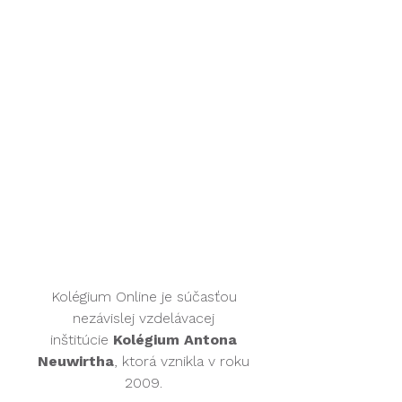
Kontakt:
online@kolegium.org
Všeobecné obchodné a reklamné
podmienky
Ochrana osobných údajov
Kolégium Online je súčasťou
nezávislej vzdelávacej
inštitúcie
Kolégium Antona
Neuwirtha
, ktorá vznikla v roku
2009.