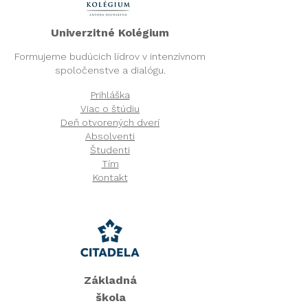
Univerzitné Kolégium​
Formujeme budúcich lídrov v intenzívnom
spoločenstve a dialógu.
Prihláška
Viac o štúdiu
Deň otvorených dverí
Absolventi
Študenti
Tím
Kontakt
Základná
škola