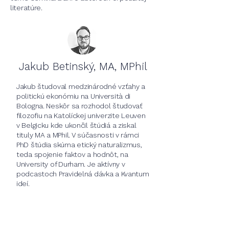
literatúre.
Jakub Betinský, MA, MPhil
Jakub študoval medzinárodné vzťahy a
politickú ekonómiu na Università di
Bologna. Neskôr sa rozhodol študovať
filozofiu na Katolíckej univerzite Leuven
v Belgicku kde ukončil štúdiá a ziskal
tituly MA a MPhil. V súčasnosti v rámci
PhD štúdia skúma etický naturalizmus,
teda spojenie faktov a hodnôt, na
University of Durham. Je aktívny v
podcastoch Pravidelná dávka a Kvantum
ideí.
Kapacita kurzu je 14